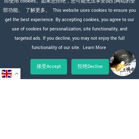
而使用 cookies。如果您拒绝，您可能无法享受我们网站的全
部功能。
了解更多。
This website uses cookies to ensure you
get the best experience. By accepting cookies, you agree to our
use of cookies for personalization, site functionality, and
targeted ads. If you decline, you may not enjoy the full
functionality of our site.
Learn More
接受Accept
拒绝Decline
Copy
WeChat
Sina
WhatsApp
Line
Facebook
X
分
Link
Weibo
享
新闻报道