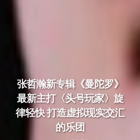
张哲瀚新专辑《曼陀罗》
最新主打〈头号玩家〉旋
律轻快 打造虚拟现实交汇
的乐团