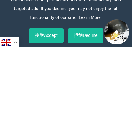
targeted ads. If you decline, you may not enjoy the full
functionality of our site.
Learn More
接受Accept
拒绝Decline
Copy
WeChat
Sina
WhatsApp
Line
Facebook
X
分
Link
Weibo
享
新闻报道
五大唱片2023 年