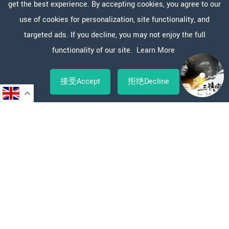
get the best experience. By accepting cookies, you agree to our
use of cookies for personalization, site functionality, and
targeted ads. If you decline, you may not enjoy the full
functionality of our site.
Learn More
接受Accept
拒绝Decline
Copy
WeChat
Sina
WhatsApp
Line
Facebook
X
分
Link
Weibo
享
年年
张三坚回来了
2023-03-18 00:00
Posted on
北京