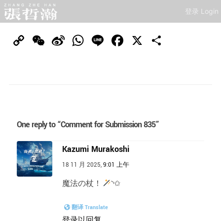
登录 Login
Copy
WeChat
Sina
WhatsApp
Line
Facebook
X
分
Link
Weibo
享
One reply to “Comment for Submission 835”
Kazumi Murakoshi
18 11 月 2025,
9:01 上午
魔法の杖！
︎︎◝✩
翻译 Translate
登录以回复