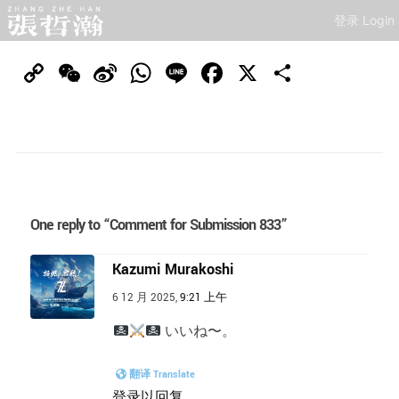
登录 Login
Copy
WeChat
Sina
WhatsApp
Line
Facebook
X
分
Link
Weibo
享
One reply to “Comment for Submission 833”
Kazumi Murakoshi
6 12 月 2025,
9:21 上午
いいね〜。
翻译 Translate
登录以回复