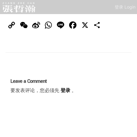
登录 Login
Copy
WeChat
Sina
WhatsApp
Line
Facebook
X
分
Link
Weibo
享
Leave a Comment
要发表评论，您必须先
登录
。