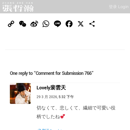
登录 Login
Copy
WeChat
Sina
WhatsApp
Line
Facebook
X
分
Link
Weibo
享
One reply to “Comment for Submission 766”
Lovely裴雲天
29 3 月 2026,
5:32 下午
切なくて、悲しくて、繊細で可愛い役
柄でしたね