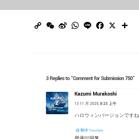
Copy
WeChat
Sina
WhatsApp
Line
Facebo
X
Link
Weibo
3 Replies to “Comment for Submission 750”
Kazumi Murakoshi
13 11 月 2025,
8:23 上午
ハロウィンバージョンですね
翻译 Translate
登录以回复