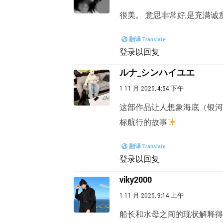
很美。 意思非常好,是充满诚
翻译 Translate
登录以回复
ルナ_シンハイユエ
1 11 月 2025,
4:54 下午
这部作品让人想象海底（银河
标航行的故事
翻译 Translate
登录以回复
viky2000
1 11 月 2025,
9:14 上午
船长和水母之间的现状解释得