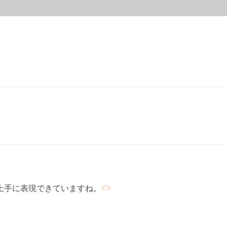
ok
分
享
上手に表現できていますね。