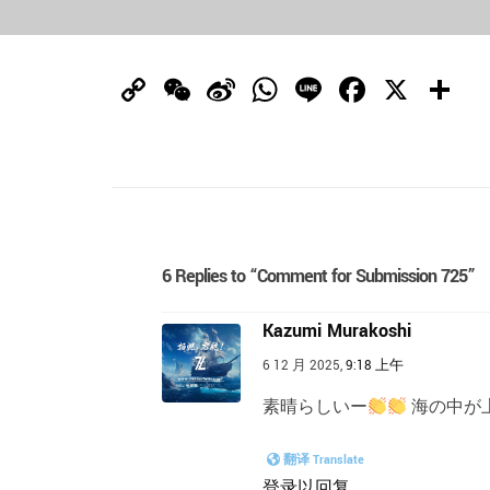
Copy
WeChat
Sina
WhatsApp
Line
Facebo
X
Link
Weibo
6 Replies to “Comment for Submission 725”
Kazumi Murakoshi
6 12 月 2025,
9:18 上午
素晴らしいー
海の中が
翻译 Translate
登录以回复