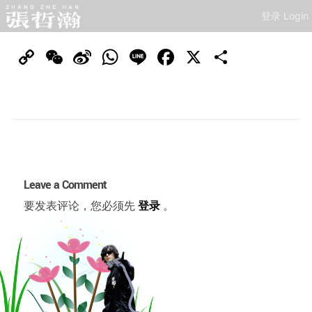
登录 Login
Copy
WeChat
Sina
WhatsApp
Line
Facebook
X
分
Link
Weibo
享
Leave a Comment
要发表评论，您必须先
登录
。