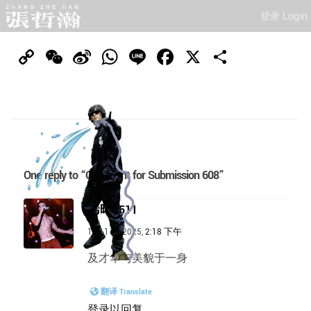
登录 Login
Copy
WeChat
Sina
WhatsApp
Line
Facebook
X
分
Link
Weibo
享
One reply to “Comment for Submission 608”
晞晞0511
11 11 月 2025,
2:18 下午
及才华与美貌于一身
翻译 Translate
登录以回复