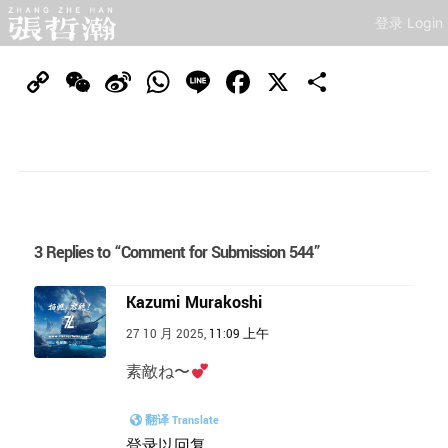
登录 Login
Copy
WeChat
Sina
WhatsApp
Line
Facebook
X
分
Link
Weibo
享
3 Replies to “Comment for Submission 544”
Kazumi Murakoshi
27 10 月 2025,
11:09 上午
素敵ね〜
翻译 Translate
登录以回复