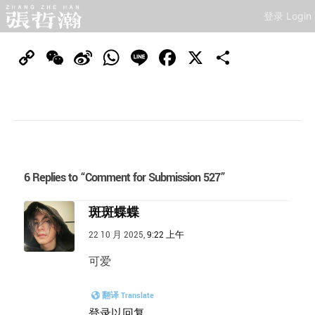
登录 Login
Copy
WeChat
Sina
WhatsApp
Line
Facebook
X
分
Link
Weibo
享
6 Replies to “Comment for Submission 527”
斑斑蝶蝶
22 10 月 2025,
9:22 上午
可爱
翻译 Translate
登录以回复