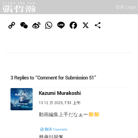
登录 Login
Copy
WeChat
Sina
WhatsApp
Line
Facebook
X
分
Link
Weibo
享
3 Replies to “Comment for Submission 51”
Kazumi Murakoshi
13 12 月 2025,
7:51 上午
動画編集上手だなぁー
翻译 Translate
登录以回复