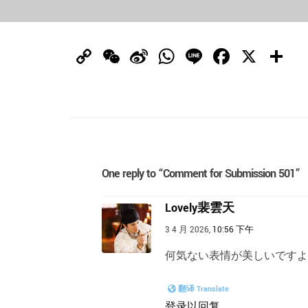
Copy
WeChat
Sina
WhatsApp
Line
Facebo
X
Link
Weibo
One reply to “Comment for Submission 501”
Lovely裴雲天
3 4 月 2026,
10:56 下午
何気ない表情が美しいですよ
翻译 Translate
登录以回复