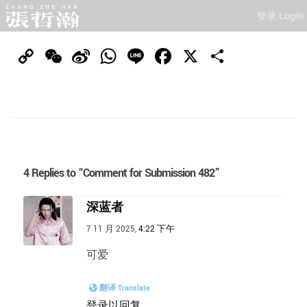
登录 Login
Copy
WeChat
Sina
WhatsApp
Line
Facebook
X
分
Link
Weibo
享
4 Replies to “Comment for Submission 482”
深蓝者
7 11 月 2025,
4:22 下午
可爱
翻译 Translate
登录以回复