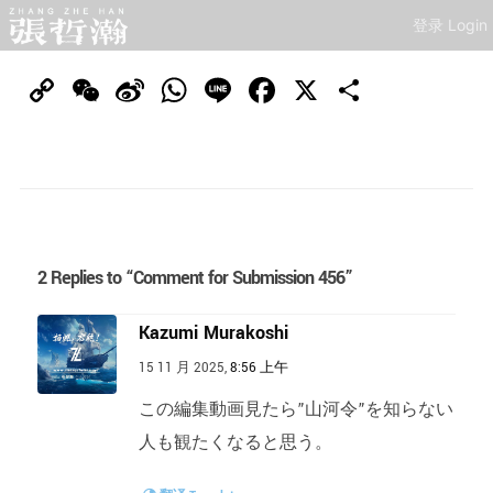
登录 Login
Copy
WeChat
Sina
WhatsApp
Line
Facebook
X
分
Link
Weibo
享
2 Replies to “Comment for Submission 456”
Kazumi Murakoshi
15 11 月 2025,
8:56 上午
この編集動画見たら”山河令”を知らない
人も観たくなると思う。