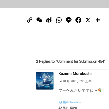
Copy
WeChat
Sina
WhatsApp
Line
Facebo
X
Link
Weibo
2 Replies to “Comment for Submission 454”
Kazumi Murakoshi
14 10 月 2025,
6:35 上午
ブーケみたいですね〜
翻译 Translate
登录以回复