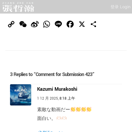
登录 Login
Copy
WeChat
Sina
WhatsApp
Line
Facebook
X
分
Link
Weibo
享
3 Replies to “Comment for Submission 423”
Kazumi Murakoshi
1 12 月 2025,
8:18 上午
素敵な動画だー
面白い。