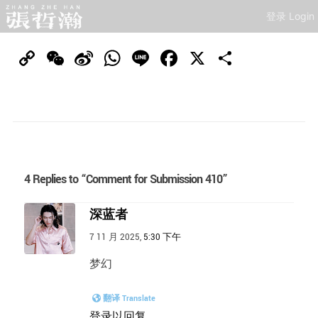
登录 Login
Copy
WeChat
Sina
WhatsApp
Line
Facebook
X
分
Link
Weibo
享
4 Replies to “Comment for Submission 410”
深蓝者
7 11 月 2025,
5:30 下午
梦幻
翻译 Translate
登录以回复