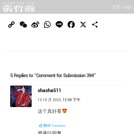
登录 Login
Copy
WeChat
Sina
WhatsApp
Line
Facebook
X
分
Link
Weibo
享
5 Replies to “Comment for Submission 394”
shasha511
13 10 月 2025,
12:59 下午
这个真好看
翻译 Translate
登录以回复