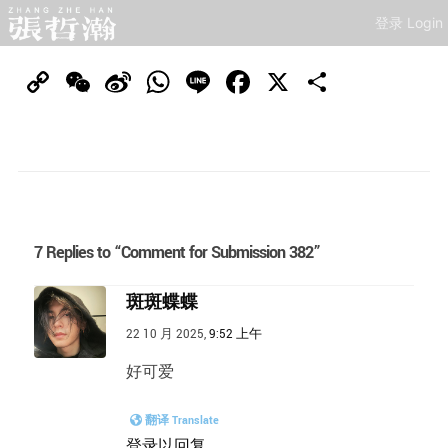
登录 Login
Copy
WeChat
Sina
WhatsApp
Line
Facebook
X
分
Link
Weibo
享
7 Replies to “Comment for Submission 382”
斑斑蝶蝶
22 10 月 2025,
9:52 上午
好可爱
翻译 Translate
登录以回复