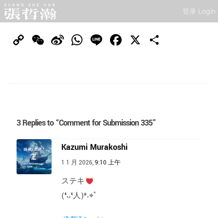
登录 Login
Copy
WeChat
Sina
WhatsApp
Line
Facebook
X
分
Link
Weibo
享
3 Replies to “Comment for Submission 335”
Kazumi Murakoshi
1 1 月 2026,
9:10 上午
ステキ
(❛ᴗ❛人)*˖⌖ﾟ