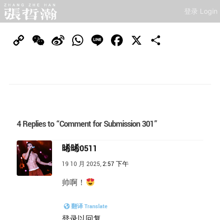
登录 Login
Copy
WeChat
Sina
WhatsApp
Line
Facebook
X
分
Link
Weibo
享
4 Replies to “Comment for Submission 301”
晞晞0511
19 10 月 2025,
2:57 下午
帅啊！
翻译 Translate
登录以回复