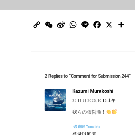
Copy
WeChat
Sina
WhatsApp
Line
Facebo
X
Link
Weibo
2 Replies to “Comment for Submission 244”
Kazumi Murakoshi
25 11 月 2025,
10:15 上午
我らの張哲瀚！
翻译 Translate
登录以回复