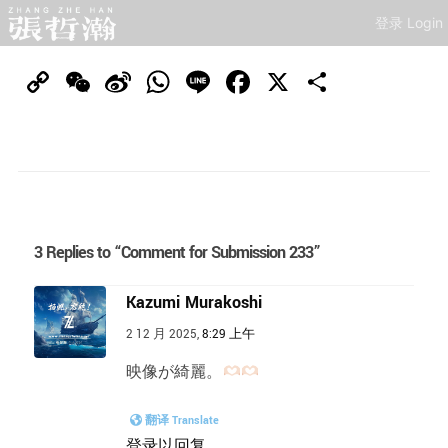
登录 Login
Copy
WeChat
Sina
WhatsApp
Line
Facebook
X
分
Link
Weibo
享
3 Replies to “Comment for Submission 233”
Kazumi Murakoshi
2 12 月 2025,
8:29 上午
映像が綺麗。
翻译 Translate
登录以回复