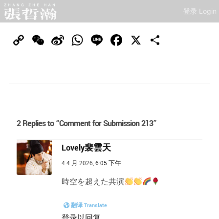
登录 Login
Copy
WeChat
Sina
WhatsApp
Line
Facebook
X
分
Link
Weibo
享
2 Replies to “Comment for Submission 213”
Lovely裴雲天
4 4 月 2026,
6:05 下午
時空を超えた共演
翻译 Translate
登录以回复