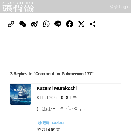
登录 Login
Copy
WeChat
Sina
WhatsApp
Line
Facebook
X
分
Link
Weibo
享
3 Replies to “Comment for Submission 177”
Kazumi Murakoshi
8 11 月 2025,
10:18 上午
ははは〜。ଳ ᐝ⋅˚₊‧ ଳ ‧₊˚ ⋅
翻译 Translate
登录以回复