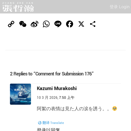
登录 Login
Copy
WeChat
Sina
WhatsApp
Line
Facebook
X
分
Link
Weibo
享
2 Replies to “Comment for Submission 176”
Kazumi Murakoshi
10 3 月 2026,
7:50 上午
阿絮の表情は見た人の涙を誘う。。
翻译 Translate
登录以回复