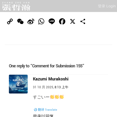
登录 Login
Copy
WeChat
Sina
WhatsApp
Line
Facebook
X
分
Link
Weibo
享
One reply to “Comment for Submission 155”
Kazumi Murakoshi
31 10 月 2025,
8:13 上午
すごいー
翻译 Translate
登录以回复