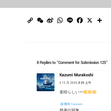
Copy
WeChat
Sina
WhatsApp
Line
Facebo
X
Link
Weibo
8 Replies to “Comment for Submission 125”
Kazumi Murakoshi
5 12 月 2025,
8:39 上午
素晴らしいー
翻译 Translate
登录以回复