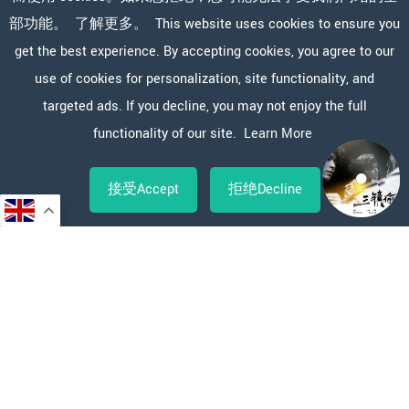
部功能。
了解更多。
This website uses cookies to ensure you
get the best experience. By accepting cookies, you agree to our
use of cookies for personalization, site functionality, and
targeted ads. If you decline, you may not enjoy the full
functionality of our site.
Learn More
接受Accept
拒绝Decline
Copy
WeChat
Sina
WhatsApp
Line
Facebook
X
分
Link
Weibo
享